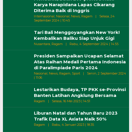
Karya Narapidana Lapas Cikarang
Diterima Baik di Inggris
Internasional
,
Nasional
,
News
,
Ragam
|
Selasa, 24
Oleh
September 2024 | 10:45
Wiri
Tari Bali Menggoyangkan New York!
Kembalikan Baliku Siap Unjuk Gigi
Oleh
Nusantara
,
Ragam
|
Rabu, 4 September 2024 | 14:55
Wiri
Presiden Sampaikan Ucapan Selamat
Atas Raihan Medali Pertama Indonesia
di Paralimpiade Paris 2024
Nasional
,
News
,
Ragam
,
Sport
|
Senin, 2 September 2024
Oleh
| 11:06
Wiri
Lestarikan Budaya, TP PKK se-Provinsi
Banten Latihan Angklung Bersama
Oleh
Ragam
|
Selasa, 16 Mei 2023 | 14:51
Wiri
Liburan Natal dan Tahun Baru 2023
Trafik Data XL Axiata Naik 50%
Oleh
Ragam
|
Rabu, 4 Januari 2023 | 18:35
Wiri