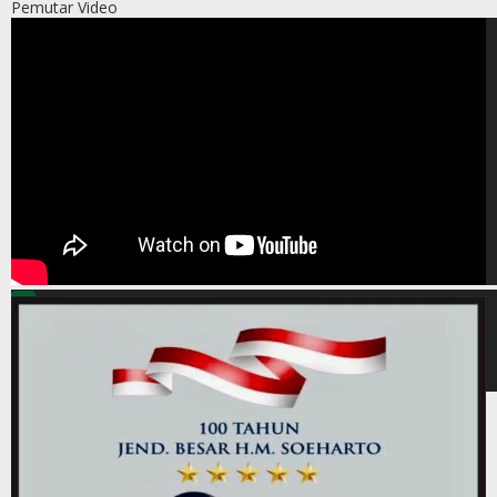
Pemutar Video
00:00
00:00
00:44