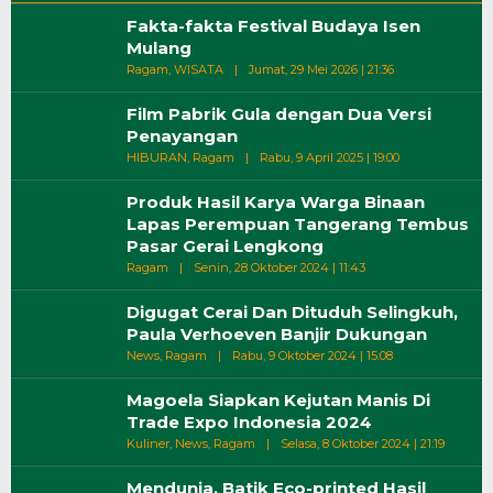
Fakta-fakta Festival Budaya Isen
Mulang
Oleh
Ragam
,
WISATA
|
Jumat, 29 Mei 2026 | 21:36
Wiri
Film Pabrik Gula dengan Dua Versi
Penayangan
Oleh
HIBURAN
,
Ragam
|
Rabu, 9 April 2025 | 19:00
Wiri
Produk Hasil Karya Warga Binaan
Lapas Perempuan Tangerang Tembus
Pasar Gerai Lengkong
Oleh
Ragam
|
Senin, 28 Oktober 2024 | 11:43
Wiri
Digugat Cerai Dan Dituduh Selingkuh,
Paula Verhoeven Banjir Dukungan
Oleh
News
,
Ragam
|
Rabu, 9 Oktober 2024 | 15:08
Wiri
Magoela Siapkan Kejutan Manis Di
Trade Expo Indonesia 2024
Oleh
Kuliner
,
News
,
Ragam
|
Selasa, 8 Oktober 2024 | 21:19
Wiri
Mendunia, Batik Eco-printed Hasil