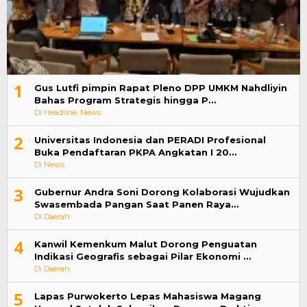
1
Gus Lutfi pimpin Rapat Pleno DPP UMKM Nahdliyin
Bahas Program Strategis hingga P…
Di Headline, News
2
Universitas Indonesia dan PERADI Profesional
Buka Pendaftaran PKPA Angkatan I 20…
Di News
3
Gubernur Andra Soni Dorong Kolaborasi Wujudkan
Swasembada Pangan Saat Panen Raya…
Di Daerah
4
Kanwil Kemenkum Malut Dorong Penguatan
Indikasi Geografis sebagai Pilar Ekonomi …
Di Daerah
5
Lapas Purwokerto Lepas Mahasiswa Magang