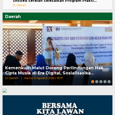
Unsoed Setelah Selesaikan Program Prakti…
Di Daerah
Daerah
Kemenkum Malut Dorong Perlindungan Hak
Cipta Musik di Era Digital, Sosialisasika…
Di Daerah
|
Kamis, 6 Agustus 2026 | 18:37