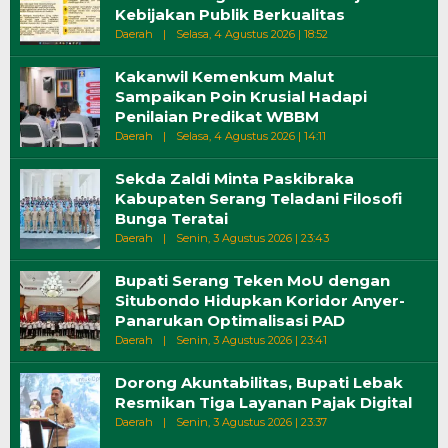
Kebijakan Publik Berkualitas
Oleh
Daerah
|
Selasa, 4 Agustus 2026 | 18:52
Wiri
Kakanwil Kemenkum Malut
Sampaikan Poin Krusial Hadapi
Penilaian Predikat WBBM
Oleh
Daerah
|
Selasa, 4 Agustus 2026 | 14:11
Wiri
Sekda Zaldi Minta Paskibraka
Kabupaten Serang Teladani Filosofi
Bunga Teratai
Oleh
Daerah
|
Senin, 3 Agustus 2026 | 23:43
Wiri
Bupati Serang Teken MoU dengan
Situbondo Hidupkan Koridor Anyer-
Panarukan Optimalisasi PAD
Oleh
Daerah
|
Senin, 3 Agustus 2026 | 23:41
Wiri
Dorong Akuntabilitas, Bupati Lebak
Resmikan Tiga Layanan Pajak Digital
Oleh
Daerah
|
Senin, 3 Agustus 2026 | 23:37
Wiri