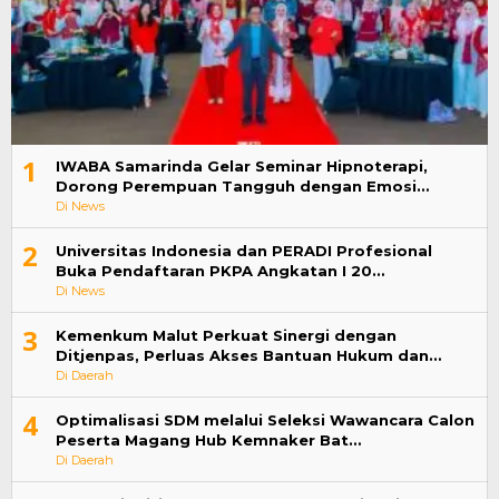
1
IWABA Samarinda Gelar Seminar Hipnoterapi,
Dorong Perempuan Tangguh dengan Emosi…
Di News
2
Universitas Indonesia dan PERADI Profesional
Buka Pendaftaran PKPA Angkatan I 20…
Di News
3
Kemenkum Malut Perkuat Sinergi dengan
Ditjenpas, Perluas Akses Bantuan Hukum dan…
Di Daerah
4
Optimalisasi SDM melalui Seleksi Wawancara Calon
Peserta Magang Hub Kemnaker Bat…
Di Daerah