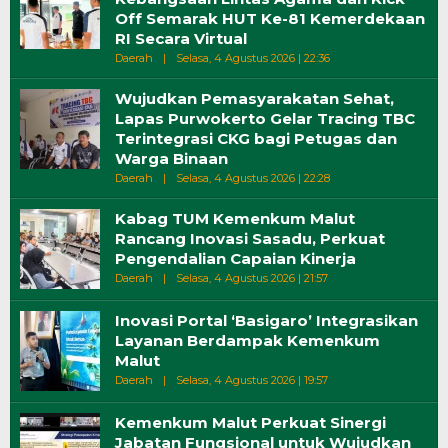
Off Semarak HUT Ke-81 Kemerdekaan
RI Secara Virtual
Oleh
Daerah
|
Selasa, 4 Agustus 2026 | 22:36
Wiri
Wujudkan Pemasyarakatan Sehat,
Lapas Purwokerto Gelar Tracing TBC
Terintegrasi CKG bagi Petugas dan
Warga Binaan
Oleh
Daerah
|
Selasa, 4 Agustus 2026 | 22:28
Wiri
Kabag TUM Kemenkum Malut
Rancang Inovasi Sasadu, Perkuat
Pengendalian Capaian Kinerja
Oleh
Daerah
|
Selasa, 4 Agustus 2026 | 21:57
Wiri
Inovasi Portal ‘Basigaro’ Integrasikan
Layanan Berdampak Kemenkum
Malut
Oleh
Daerah
|
Selasa, 4 Agustus 2026 | 19:57
Wiri
Kemenkum Malut Perkuat Sinergi
Jabatan Fungsional untuk Wujudkan