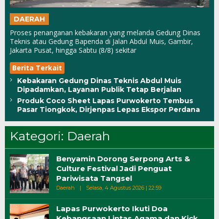
DAERAH
Proses penanganan kebakaran yang melanda Gedung Dinas
Teknis atau Gedung Bapenda di Jalan Abdul Muis, Gambir,
Jakarta Pusat, hingga Sabtu (8/8) sekitar
Berita Terkait
Kebakaran Gedung Dinas Teknis Abdul Muis
Dipadamkan, Layanan Publik Tetap Berjalan
Produk Coco Sheet Lapas Purwokerto Tembus
Pasar Tiongkok, Dirjenpas Lepas Ekspor Perdana
Kategori:
Daerah
Benyamin Dorong Serpong Arts &
Culture Festival Jadi Penguat
Pariwisata Tangsel
Oleh
Daerah
|
Selasa, 4 Agustus 2026 | 22:59
Wiri
Lapas Purwokerto Ikuti Doa
Kebangsaan Lintas Agama dan Kick