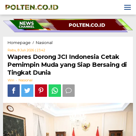
Skip
to
content
Wapres
/
Homepage
Nasional
Dorong
Oleh
Rabu, 8 Juli 2026 | 23:42
JCI
Wiri
Wapres Dorong JCI Indonesia Cetak
Indonesia
Pemimpin Muda yang Siap Bersaing di
Cetak
Pemimpin
Tingkat Dunia
Muda
-
yang
Wiri
Nasional
Siap
Bersaing
di
Tingkat
Dunia