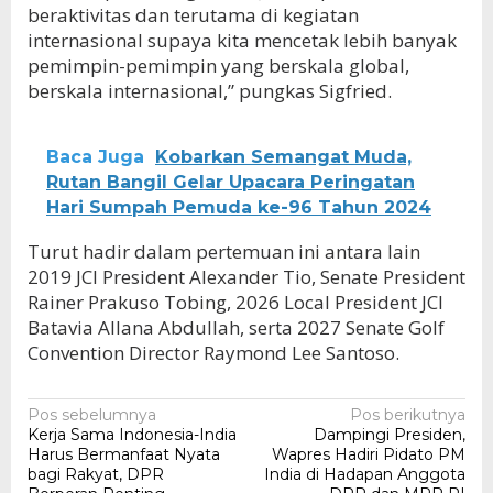
beraktivitas dan terutama di kegiatan
internasional supaya kita mencetak lebih banyak
pemimpin-pemimpin yang berskala global,
berskala internasional,” pungkas Sigfried.
Baca Juga
Kobarkan Semangat Muda,
Rutan Bangil Gelar Upacara Peringatan
Hari Sumpah Pemuda ke-96 Tahun 2024
Turut hadir dalam pertemuan ini antara lain
2019 JCI President Alexander Tio, Senate President
Rainer Prakuso Tobing, 2026 Local President JCI
Batavia Allana Abdullah, serta 2027 Senate Golf
Convention Director Raymond Lee Santoso.
Navigasi
Pos sebelumnya
Pos berikutnya
Kerja Sama Indonesia-India
Dampingi Presiden,
pos
Harus Bermanfaat Nyata
Wapres Hadiri Pidato PM
bagi Rakyat, DPR
India di Hadapan Anggota