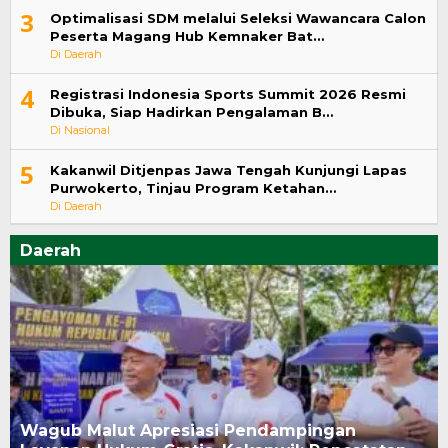
3
Optimalisasi SDM melalui Seleksi Wawancara Calon
Peserta Magang Hub Kemnaker Bat…
Di Daerah
4
Registrasi Indonesia Sports Summit 2026 Resmi
Dibuka, Siap Hadirkan Pengalaman B…
Di Nasional
5
Kakanwil Ditjenpas Jawa Tengah Kunjungi Lapas
Purwokerto, Tinjau Program Ketahan…
Di Daerah
Daerah
Wagub Malut Apresiasi Pendampingan