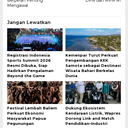
Berperan Penting
DPR dan MPR RI
Mengawal
Jangan Lewatkan
Registrasi Indonesia
Kemenpar Turut Perkuat
Sports Summit 2026
Pengembangan KEK
Resmi Dibuka, Siap
Samota sebagai Destinasi
Hadirkan Pengalaman
Wisata Bahari Berkelas
Beyond the Game
Dunia
Festival Lembah Baliem
Dukung Ekosistem
Perkuat Ekonomi
Kendaraan Listrik, Wapres
Masyarakat Papua
Dorong Link and Match
Pegunungan
Pendidikan–Industri