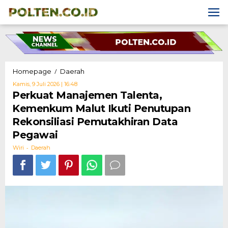
Skip
to
content
Perkuat
/
Homepage
Daerah
Manajemen
Oleh
Kamis, 9 Juli 2026 | 16:48
Talenta,
Wiri
Perkuat Manajemen Talenta,
Kemenkum
Kemenkum Malut Ikuti Penutupan
Malut
Ikuti
Rekonsiliasi Pemutakhiran Data
Penutupan
Pegawai
Rekonsiliasi
Pemutakhiran
-
Wiri
Daerah
Data
Pegawai