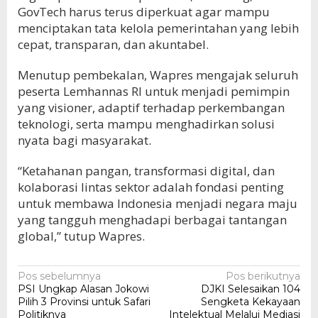
GovTech harus terus diperkuat agar mampu
menciptakan tata kelola pemerintahan yang lebih
cepat, transparan, dan akuntabel.
Menutup pembekalan, Wapres mengajak seluruh
peserta Lemhannas RI untuk menjadi pemimpin
yang visioner, adaptif terhadap perkembangan
teknologi, serta mampu menghadirkan solusi
nyata bagi masyarakat.
“Ketahanan pangan, transformasi digital, dan
kolaborasi lintas sektor adalah fondasi penting
untuk membawa Indonesia menjadi negara maju
yang tangguh menghadapi berbagai tantangan
global,” tutup Wapres.
Navigasi
Pos sebelumnya
Pos berikutnya
PSI Ungkap Alasan Jokowi
DJKI Selesaikan 104
pos
Pilih 3 Provinsi untuk Safari
Sengketa Kekayaan
Politiknya
Intelektual Melalui Mediasi