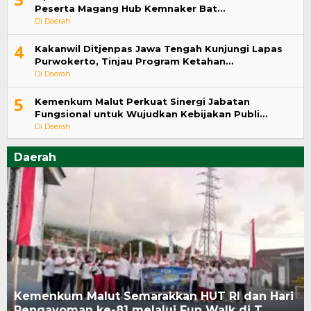
Peserta Magang Hub Kemnaker Bat…
Di Daerah
4
Kakanwil Ditjenpas Jawa Tengah Kunjungi Lapas
Purwokerto, Tinjau Program Ketahan…
Di Daerah
5
Kemenkum Malut Perkuat Sinergi Jabatan
Fungsional untuk Wujudkan Kebijakan Publi…
Di Daerah
Daerah
Kemenkum Malut Semarakkan HUT RI dan Hari
Pengayoman ke-81 melalui Fun Walk di T…