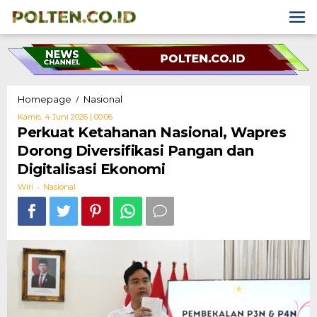
Skip
to
content
Perkuat
/
Homepage
Nasional
Ketahanan
Oleh
Kamis, 4 Juni 2026 | 00:06
Nasional,
Wiri
Perkuat Ketahanan Nasional, Wapres
Wapres
Dorong Diversifikasi Pangan dan
Dorong
Diversifikasi
Digitalisasi Ekonomi
Pangan
-
dan
Wiri
Nasional
Digitalisasi
Ekonomi