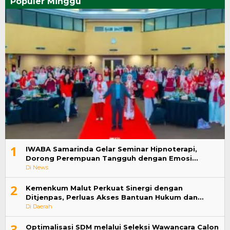
Populer Minggu
1
IWABA Samarinda Gelar Seminar Hipnoterapi,
Dorong Perempuan Tangguh dengan Emosi…
Di News
2
Kemenkum Malut Perkuat Sinergi dengan
Ditjenpas, Perluas Akses Bantuan Hukum dan…
Di Daerah
3
Optimalisasi SDM melalui Seleksi Wawancara Calon