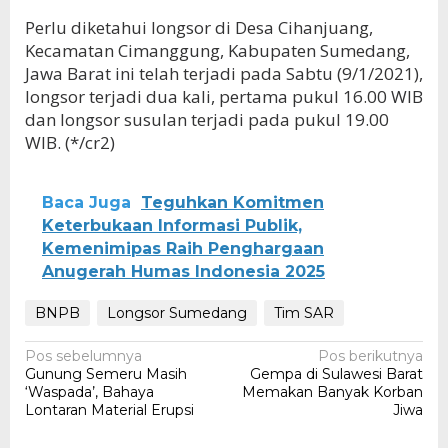
Perlu diketahui longsor di Desa Cihanjuang,
Kecamatan Cimanggung, Kabupaten Sumedang,
Jawa Barat ini telah terjadi pada Sabtu (9/1/2021),
longsor terjadi dua kali, pertama pukul 16.00 WIB
dan longsor susulan terjadi pada pukul 19.00
WIB. (*/cr2)
Baca Juga
Teguhkan Komitmen
Keterbukaan Informasi Publik,
Kemenimipas Raih Penghargaan
Anugerah Humas Indonesia 2025
BNPB
Longsor Sumedang
Tim SAR
Navigasi
Pos sebelumnya
Pos berikutnya
Gunung Semeru Masih
Gempa di Sulawesi Barat
pos
‘Waspada’, Bahaya
Memakan Banyak Korban
Lontaran Material Erupsi
Jiwa