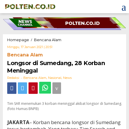
Skip
to
content
Longsor
/
Homepage
Bencana Alam
di
Oleh
Minggu, 17 Januari 2021 | 20:51
Sumedang,
Redaksi
Bencana Alam
28
Korban
Longsor di Sumedang, 28 Korban
Meninggal
Meninggal
-
,
,
Redaksi
Bencana Alam
Nasional
News
Tim SAR menemukan 3 korban meninggal akibat longsor di Sumedang.
(foto Humas BNPB)
JAKARTA
– Korban bencana longsor di Sumedang
terus bertambah. Yang terbaru Tim Search and