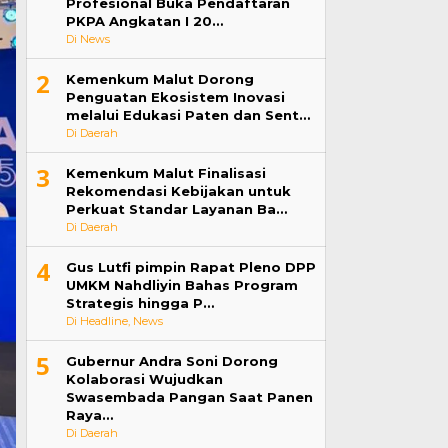
Profesional Buka Pendaftaran
PKPA Angkatan I 20…
Di News
2
Kemenkum Malut Dorong
Penguatan Ekosistem Inovasi
melalui Edukasi Paten dan Sent…
Di Daerah
3
Kemenkum Malut Finalisasi
Rekomendasi Kebijakan untuk
Perkuat Standar Layanan Ba…
Di Daerah
4
Gus Lutfi pimpin Rapat Pleno DPP
UMKM Nahdliyin Bahas Program
Strategis hingga P…
Di Headline, News
5
Gubernur Andra Soni Dorong
Kolaborasi Wujudkan
Swasembada Pangan Saat Panen
Raya…
Di Daerah