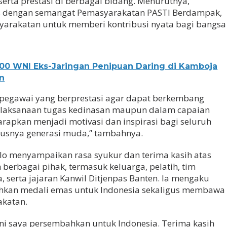
erta prestasi di berbagai bidang. Menurutnya,
s dengan semangat Pemasyarakatan PASTI Berdampak,
arakatan untuk memberi kontribusi nyata bagi bangsa
.000 WNI Eks-Jaringan Penipuan Daring di Kamboja
n
pegawai yang berprestasi agar dapat berkembang
pelaksanaan tugas kedinasan maupun dalam capaian
harapkan menjadi motivasi dan inspirasi bagi seluruh
susnya generasi muda,” tambahnya.
ilo menyampaikan rasa syukur dan terima kasih atas
berbagai pihak, termasuk keluarga, pelatih, tim
 serta jajaran Kanwil Ditjenpas Banten. Ia mengaku
an medali emas untuk Indonesia sekaligus membawa
akatan.
ini saya persembahkan untuk Indonesia. Terima kasih