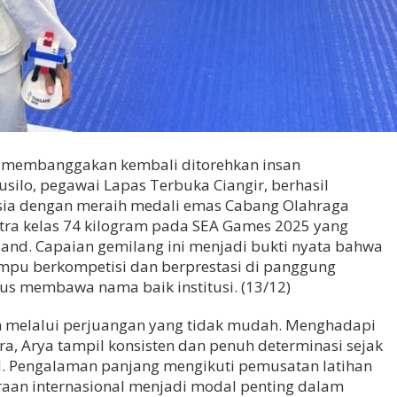
i membanggakan kembali ditorehkan insan
silo, pegawai Lapas Terbuka Ciangir, berhasil
a dengan meraih medali emas Cabang Olahraga
ra kelas 74 kilogram pada SEA Games 2025 yang
land. Capaian gemilang ini menjadi bukti nyata bahwa
pu berkompetisi dan berprestasi di panggung
gus membawa nama baik institusi. (13/12)
ih melalui perjuangan yang tidak mudah. Menghadapi
ara, Arya tampil konsisten dan penuh determinasi sejak
al. Pengalaman panjang mengikuti pemusatan latihan
araan internasional menjadi modal penting dalam