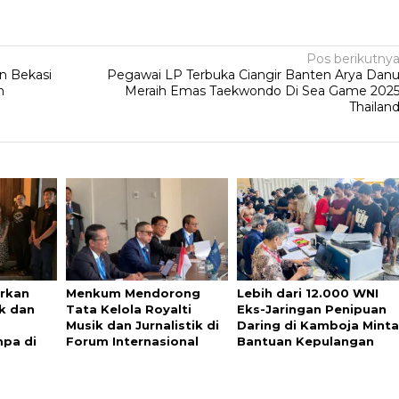
Pos berikutny
n Bekasi
Pegawai LP Terbuka Ciangir Banten Arya Dan
n
Meraih Emas Taekwondo Di Sea Game 202
Thailan
urkan
Menkum Mendorong
Lebih dari 12.000 WNI
k dan
Tata Kelola Royalti
Eks-Jaringan Penipuan
Musik dan Jurnalistik di
Daring di Kamboja Mint
pa di
Forum Internasional
Bantuan Kepulangan