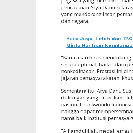
pegawai yang memiliki bakat s
pencapaian Arya Danu selara
yang mendorong insan pemasy
dan negara.
Baca Juga
Lebih dari 12
Minta Bantuan Kepulanga
“Kami akan terus mendukung 
secara optimal, baik dalam 
nonkedinasan. Prestasi ini di
jajaran pemasyarakatan, khu
Sementara itu, Arya Danu Sus
dukungan yang diberikan oleh 
nasional Taekwondo Indonesia,
bangga dapat mempersembahk
nama baik institusi pemasyar
“Alhamdulillah, medali emas 