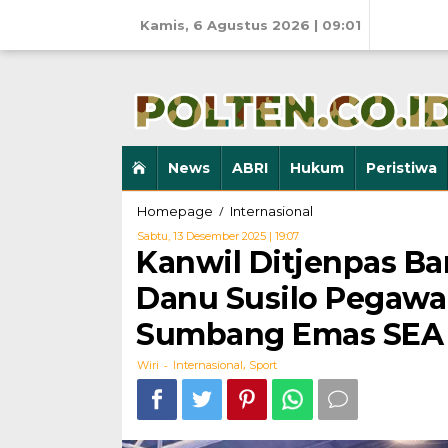
Skip
to
Kamis, 6 Agustus 2026 | 09:01
content
News
ABRI
Hukum
Peristiwa
Kanwil
/
Homepage
Internasional
Ditjenpas
Oleh
Sabtu, 13 Desember 2025 | 19:07
Banten
Wiri
Kanwil Ditjenpas B
Dukung
Penuh
Danu Susilo Pegawai
Arya
Danu
Sumbang Emas SEA
Susilo
Pegawai
-
,
Wiri
Internasional
Sport
Lapas
Terbuka
Ciangir
Sumbang
Emas