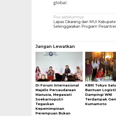
global.
Navigasi
Pos sebelumnya
Lapas Cikarang dan MUI Kabupate
pos
Selenggarakan Program Pesantre
Jangan Lewatkan
Di Forum Internasional
KBRI Tokyo Sal
Majelis Persaudaraan
Bantuan Logisti
Manusia, Megawati
Dampingi WNI
Soekarnoputri
Terdampak Gem
Tegaskan
Kumamoto
Kepemimpinan
Perempuan Bukan