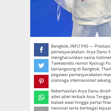
Bangkok, INFO PAS — Prestas
pemasyarakatan. Arya Danu Su
mengharumkan nama Indonesi
Taekwondo nomor Kyorugi Put
berlangsung di Bangkok, Thai
pegawai pemasyarakatan mam
olahraga internasional sekali
Keberhasilan Arya Danu dira
atlet-atlet terbaik Asia Tengg
babak awal hingga partai fin
nasional serta berbagai keju