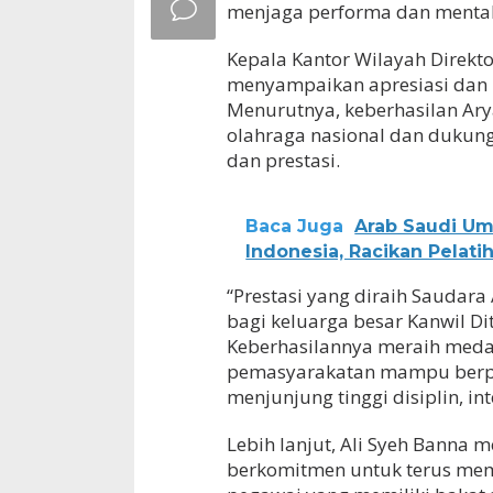
menjaga performa dan mental
Kepala Kantor Wilayah Direkto
menyampaikan apresiasi dan r
Menurutnya, keberhasilan Ar
olahraga nasional dan dukung
dan prestasi.
Baca Juga
Arab Saudi U
Indonesia, Racikan Pelati
“Prestasi yang diraih Saudar
bagi keluarga besar Kanwil Di
Keberhasilannya meraih med
pemasyarakatan mampu berpres
menjunjung tinggi disiplin, int
Lebih lanjut, Ali Syeh Banna
berkomitmen untuk terus mem